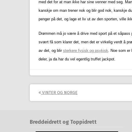
med det for at man ikke har sine venner med seg. Man v
kanskje om man trener nok og blir god nok, kanskje d
penger på det, og lage et liv ut av den sporten, ville ik
Drømmen må jo være å drive med sport på et såpass pr
svært få som klarer det, men det er virkelig verdt å prø
av det, og blir
sterkere fysisk og psykisk
. Noe som er 
deler, ja da har du vel egentlig truffet jackpot.
Post
VINTER OG NORGE
navigation
Breddeidrett og Toppidrett