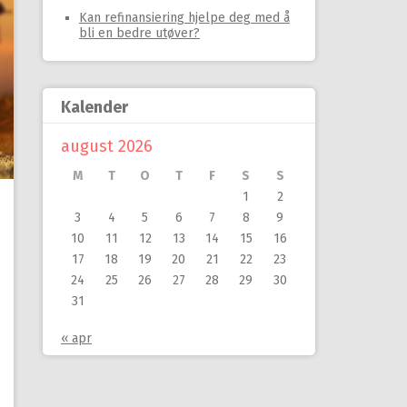
Kan refinansiering hjelpe deg med å
bli en bedre utøver?
Kalender
august 2026
M
T
O
T
F
S
S
1
2
3
4
5
6
7
8
9
10
11
12
13
14
15
16
17
18
19
20
21
22
23
24
25
26
27
28
29
30
31
« apr