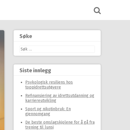
Søke
Leit
etter:
Siste innlegg
Psykologisk resiliens hos
toppidrettsutøvere
Refinansiering av idrettsutdanning og
karriereutvikling
Sport og nikotinbruk: En
gjennomgang
De beste omslagskjolene for å gå fra
trening til lunsj