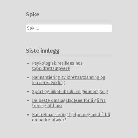
Søke
Leit
etter:
Siste innlegg
Psykologisk resiliens hos
toppidrettsutøvere
Refinansiering av idrettsutdanning og
karriereutvikling
Sport og nikotinbruk: En gjennomgang
De beste omslagskjolene for å gå fra
trening til lunsj
Kan refinansiering hjelpe deg med å bli
en bedre utøver?