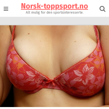
Skip
Norsk-toppsport.no
to
content
Alt mulig for den sportsinteresserte.