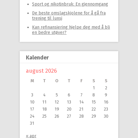
Sport og nikotinbruk: En gjennomgang
De beste omslagskjolene for å gå fra
trening til lunsj
Kan refinansiering hjelpe deg med å bli
en bedre utøver?
Kalender
august 2026
M
T
O
T
F
S
S
1
2
3
4
5
6
7
8
9
10
11
12
13
14
15
16
17
18
19
20
21
22
23
24
25
26
27
28
29
30
31
« apr