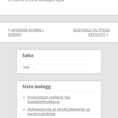
Et triks er å trene kondisjon også.
Post
HVORDAN KOMME I
KOSTHOLD OG FYSISK
SONEN?
AKTIVITET
navigation
Søke
Leit
etter:
Siste innlegg
Psykologisk resiliens hos
toppidrettsutøvere
Refinansiering av idrettsutdanning og
karriereutvikling